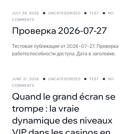
JULY 28, 2026
UNCATEGORIZED
TEST
NO
COMMENTS
Проверка 2026-07-27
Тестовая публикация от 2026-07-27. Проверка
работоспособности доступа. Дата в заголовке.
JUNE 21, 2026
UNCATEGORIZED
TEST
NO
COMMENTS
Quand le grand écran se
trompe : la vraie
dynamique des niveaux
VIP dans les casinos en