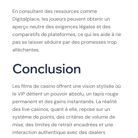
En consultant des ressources comme
Digitalplace, les joueurs peuvent obtenir un
aperçu neutre des exigences légales et des
comparatifs de plateformes, ce qui les aide à ne
pas se laisser séduire par des promesses trop
alléchantes.
Conclusion
Les films de casino offrent une vision stylisée où
le VIP détient un pouvoir absolu, un tapis rouge
permanent et des gains instantanés. La réalité
des live‑casinos, quant à elle, repose sur un
système de points, des critères de volume de
mise, des limites de retrait encadrées et une
interaction authentique avec des dealers