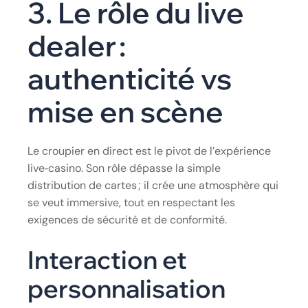
3. Le rôle du live
dealer :
authenticité vs
mise en scène
Le croupier en direct est le pivot de l’expérience
live‑casino. Son rôle dépasse la simple
distribution de cartes ; il crée une atmosphère qui
se veut immersive, tout en respectant les
exigences de sécurité et de conformité.
Interaction et
personnalisation