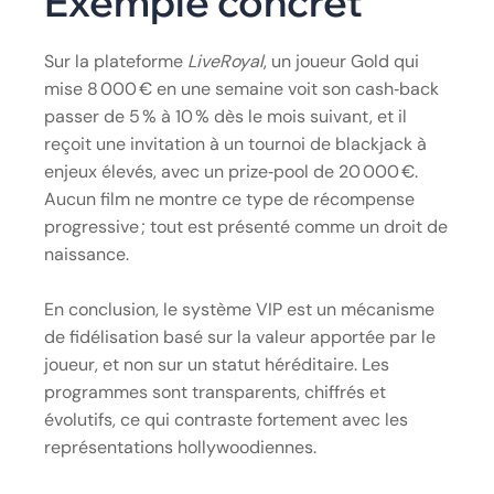
Exemple concret
Sur la plateforme
LiveRoyal
, un joueur Gold qui
mise 8 000 € en une semaine voit son cash‑back
passer de 5 % à 10 % dès le mois suivant, et il
reçoit une invitation à un tournoi de blackjack à
enjeux élevés, avec un prize‑pool de 20 000 €.
Aucun film ne montre ce type de récompense
progressive ; tout est présenté comme un droit de
naissance.
En conclusion, le système VIP est un mécanisme
de fidélisation basé sur la valeur apportée par le
joueur, et non sur un statut héréditaire. Les
programmes sont transparents, chiffrés et
évolutifs, ce qui contraste fortement avec les
représentations hollywoodiennes.