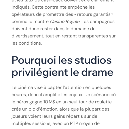
indiqués. Cette contrainte empêche les
opérateurs de promettre des « retours garantis »
comme le montre
Casino Royale
. Les campagnes
doivent donc rester dans le domaine du
divertissement, tout en restant transparentes sur
les conditions.
Pourquoi les studios
privilégient le drame
Le cinéma vise à capter l’attention en quelques
heures, donc il amplifie les enjeux. Un scénario où
le héros gagne 10 M$ en un seul tour de roulette
crée un pic d’émotion, alors que la plupart des
joueurs voient leurs gains répartis sur de
multiples sessions, avec un RTP moyen de