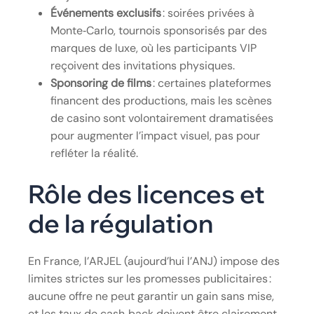
Événements exclusifs
: soirées privées à
Monte‑Carlo, tournois sponsorisés par des
marques de luxe, où les participants VIP
reçoivent des invitations physiques.
Sponsoring de films
: certaines plateformes
financent des productions, mais les scènes
de casino sont volontairement dramatisées
pour augmenter l’impact visuel, pas pour
refléter la réalité.
Rôle des licences et
de la régulation
En France, l’ARJEL (aujourd’hui l’ANJ) impose des
limites strictes sur les promesses publicitaires :
aucune offre ne peut garantir un gain sans mise,
et les taux de cash‑back doivent être clairement