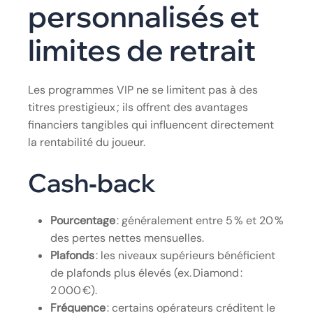
personnalisés et
limites de retrait
Les programmes VIP ne se limitent pas à des
titres prestigieux ; ils offrent des avantages
financiers tangibles qui influencent directement
la rentabilité du joueur.
Cash‑back
Pourcentage
: généralement entre 5 % et 20 %
des pertes nettes mensuelles.
Plafonds
: les niveaux supérieurs bénéficient
de plafonds plus élevés (ex. Diamond :
2 000 €).
Fréquence
: certains opérateurs créditent le