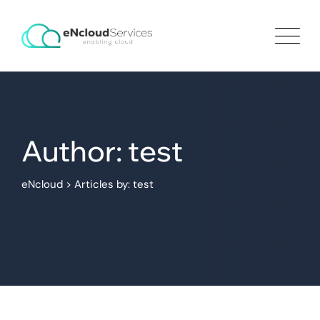
Author: test
eNcloud
>
Articles by: test