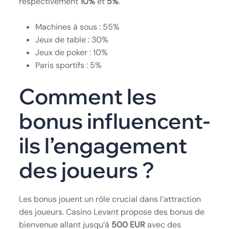
respectivement
10%
et
5%
.
Machines à sous : 55%
Jeux de table : 30%
Jeux de poker : 10%
Paris sportifs : 5%
Comment les
bonus influencent-
ils l’engagement
des joueurs ?
Les bonus jouent un rôle crucial dans l’attraction
des joueurs. Casino Levant propose des bonus de
bienvenue allant jusqu’à
500 EUR
avec des