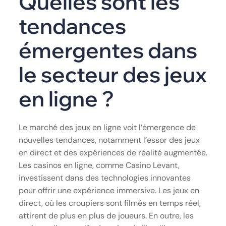
Quelles sont les
tendances
émergentes dans
le secteur des jeux
en ligne ?
Le marché des jeux en ligne voit l’émergence de
nouvelles tendances, notamment l’essor des jeux
en direct et des expériences de réalité augmentée.
Les casinos en ligne, comme Casino Levant,
investissent dans des technologies innovantes
pour offrir une expérience immersive. Les jeux en
direct, où les croupiers sont filmés en temps réel,
attirent de plus en plus de joueurs. En outre, les