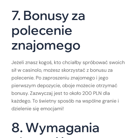
7. Bonusy za
polecenie
znajomego
Jeżeli znasz kogoś, kto chciałby spróbować swoich
sił w casinolo, możesz skorzystać z bonusu za
polecenie. Po zaproszeniu znajomego i jego
pierwszym depozycie, oboje możecie otrzymać
bonusy. Zazwyczaj jest to około 200 PLN dla
każdego. To świetny sposób na wspólne granie i
dzielenie się emocjami!
8. Wymagania