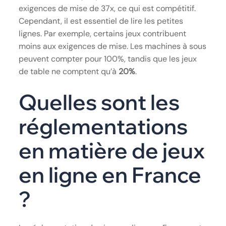
exigences de mise de 37x, ce qui est compétitif.
Cependant, il est essentiel de lire les petites
lignes. Par exemple, certains jeux contribuent
moins aux exigences de mise. Les machines à sous
peuvent compter pour 100%, tandis que les jeux
de table ne comptent qu’à
20%
.
Quelles sont les
réglementations
en matière de jeux
en ligne en France
?