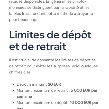
rapides disponibles. En général, les crypto-
monnaies se distinguent par la rapidité et les
faibles frais, rendant cette méthode attrayante
pour beaucoup.
Limites de dépôt
et de retrait
Il est crucial de connaître les limites de dépôt et
de retrait pour éviter les surprises. Voici quelques
chiffres clés :
Dépôt minimum :
20 EUR
Montant maximum de retrait :
5 000 EUR par
semaine
Montant maximum de dépôt :
10 000 EUR par
jour