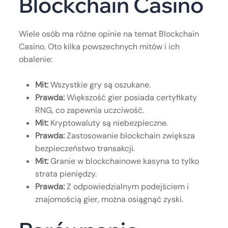
Blockchain Casino
Wiele osób ma różne opinie na temat Blockchain
Casino. Oto kilka powszechnych mitów i ich
obalenie:
Mit:
Wszystkie gry są oszukane.
Prawda:
Większość gier posiada certyfikaty
RNG, co zapewnia uczciwość.
Mit:
Kryptowaluty są niebezpieczne.
Prawda:
Zastosowanie blockchain zwiększa
bezpieczeństwo transakcji.
Mit:
Granie w blockchainowe kasyna to tylko
strata pieniędzy.
Prawda:
Z odpowiedzialnym podejściem i
znajomością gier, można osiągnąć zyski.