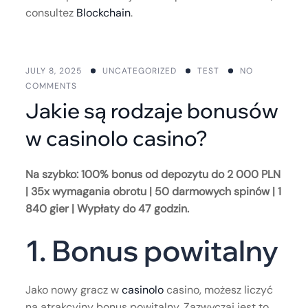
consultez
Blockchain
.
JULY 8, 2025
UNCATEGORIZED
TEST
NO
COMMENTS
Jakie są rodzaje bonusów
w casinolo casino?
Na szybko: 100% bonus od depozytu do 2 000 PLN
| 35x wymagania obrotu | 50 darmowych spinów | 1
840 gier | Wypłaty do 47 godzin.
1. Bonus powitalny
Jako nowy gracz w
casinolo
casino, możesz liczyć
na atrakcyjny bonus powitalny. Zazwyczaj jest to