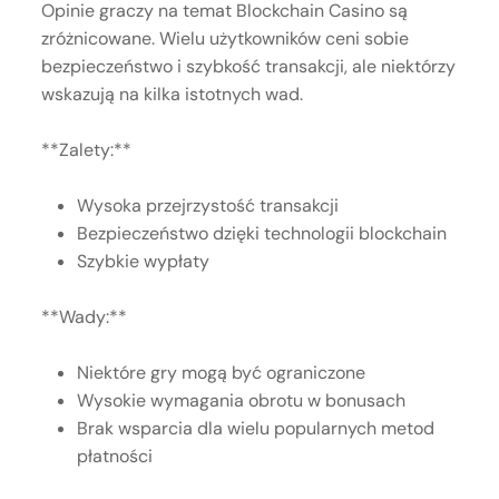
Opinie graczy na temat Blockchain Casino są
zróżnicowane. Wielu użytkowników ceni sobie
bezpieczeństwo i szybkość transakcji, ale niektórzy
wskazują na kilka istotnych wad.
**Zalety:**
Wysoka przejrzystość transakcji
Bezpieczeństwo dzięki technologii blockchain
Szybkie wypłaty
**Wady:**
Niektóre gry mogą być ograniczone
Wysokie wymagania obrotu w bonusach
Brak wsparcia dla wielu popularnych metod
płatności