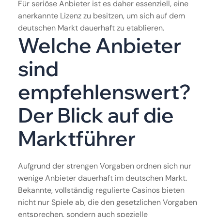
Für seriöse Anbieter ist es daher essenziell, eine
anerkannte Lizenz zu besitzen, um sich auf dem
deutschen Markt dauerhaft zu etablieren.
Welche Anbieter
sind
empfehlenswert?
Der Blick auf die
Marktführer
Aufgrund der strengen Vorgaben ordnen sich nur
wenige Anbieter dauerhaft im deutschen Markt.
Bekannte, vollständig regulierte Casinos bieten
nicht nur Spiele ab, die den gesetzlichen Vorgaben
entsprechen, sondern auch spezielle