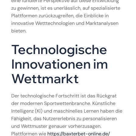
eine fundierte Perspektive auf diese Entwicklung
zu gewinnen, ist es unerlässlich, auf spezialisierte
Plattformen zurückzugreifen, die Einblicke in
innovative Wetttechnologien und Marktanalysen
bieten.
Technologische
Innovationen im
Wettmarkt
Der technologische Fortschritt ist das Rückgrat
der modernen Sportwettenbranche. Künstliche
Intelligenz (KI) und maschinelles Lernen haben die
Fähigkeit, das Nutzererlebnis zu personalisieren
und Wettmuster genauer vorherzusagen.
Plattformen wie
https://baxterbet-online.de/