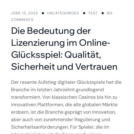
JUNE 15, 2025
UNCATEGORIZED
TEST
NO
COMMENTS
Die Bedeutung der
Lizenzierung im Online-
Glücksspiel: Qualität,
Sicherheit und Vertrauen
Der rasante Aufstieg digitaler Glücksspiele hat die
Branche im letzten Jahrzehnt grundlegend
transformiert. Von klassischen Casinos bis hin zu
innovativen Plattformen, die alle globalen Märkte
erobern, ist die Branche geprägt von Innovation,
aber auch von zunehmender Regulierung und
Sicherheitsanforderungen. Für Spieler, die im