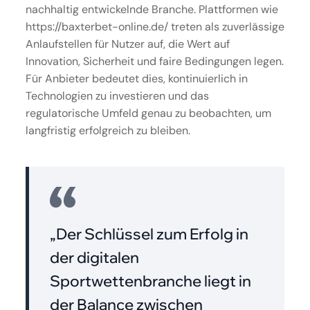
nachhaltig entwickelnde Branche. Plattformen wie
https://baxterbet-online.de/ treten als zuverlässige
Anlaufstellen für Nutzer auf, die Wert auf
Innovation, Sicherheit und faire Bedingungen legen.
Für Anbieter bedeutet dies, kontinuierlich in
Technologien zu investieren und das
regulatorische Umfeld genau zu beobachten, um
langfristig erfolgreich zu bleiben.
„Der Schlüssel zum Erfolg in
der digitalen
Sportwettenbranche liegt in
der Balance zwischen