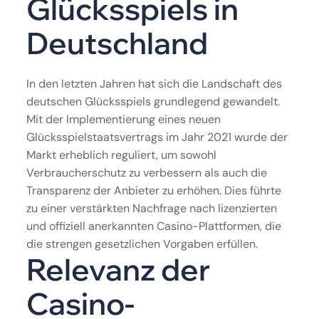
Glücksspiels in
Deutschland
In den letzten Jahren hat sich die Landschaft des
deutschen Glücksspiels grundlegend gewandelt.
Mit der Implementierung eines neuen
Glücksspielstaatsvertrags im Jahr 2021 wurde der
Markt erheblich reguliert, um sowohl
Verbraucherschutz zu verbessern als auch die
Transparenz der Anbieter zu erhöhen. Dies führte
zu einer verstärkten Nachfrage nach lizenzierten
und offiziell anerkannten Casino-Plattformen, die
die strengen gesetzlichen Vorgaben erfüllen.
Relevanz der
Casino-