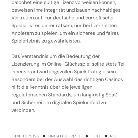
baloobet eine gültige Lizenz vorweisen können,
beweisen ihre Integrität und bauen nachhaltiges
Vertrauen auf. Für deutsche und europäische
Spieler ist es daher ratsam, nur bei lizenzierten
Anbietern zu spielen, um ein sicheres und faires
Spielerlebnis zu gewährleisten.
Das Verständnis um die Bedeutung der
Lizenzierung im Online-Glücksspiel sollte stets Teil
einer verantwortungsvollen Spielstrategie sein.
Besonders bei der Auswahl des richtigen Casinos
hilft die Kenntnis über die jeweiligen
regulatorischen Standards, um langfristig Spaß
und Sicherheit im digitalen Spielumfeld zu
verbinden.
JUNE 15, 2025
UNCATEGORIZED
TEST
NO