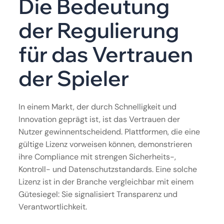
Die Bedeutung
der Regulierung
für das Vertrauen
der Spieler
In einem Markt, der durch Schnelligkeit und
Innovation geprägt ist, ist das Vertrauen der
Nutzer gewinnentscheidend. Plattformen, die eine
gültige Lizenz vorweisen können, demonstrieren
ihre Compliance mit strengen Sicherheits-,
Kontroll- und Datenschutzstandards. Eine solche
Lizenz ist in der Branche vergleichbar mit einem
Gütesiegel: Sie signalisiert Transparenz und
Verantwortlichkeit.