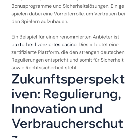
Bonusprogramme und Sicherheitslösungen. Einige
spielen dabei eine Vorreiterrolle, um Vertrauen bei
den Spielern aufzubauen.
Ein Beispiel für einen renommierten Anbieter ist
baxterbet lizenziertes casino
. Dieser bietet eine
zertifizierte Plattform, die den strengen deutschen
Regulierungen entspricht und somit für Sicherheit
sowie Rechtssicherheit steht.
Zukunftsperspekt
iven: Regulierung,
Innovation und
Verbraucherschut
z