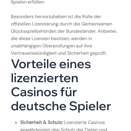
Spielen erfüllen.
Besonders hervorzuheben ist die Rolle der
offiziellen Lizenzierung durch die Gemeinsamen
Glücksspielbehörden der Bundesländer. Anbieter,
die diese Lizenzen besitzen, werden in
unabhängigen Überprüfungen auf ihre
Vertrauenswürdigkeit und Sicherheit geprüft.
Vorteile eines
lizenzierten
Casinos für
deutsche Spieler
Sicherheit & Schutz:
Lizenzierte Casinos
gewährleisten den Schutz der Daten und