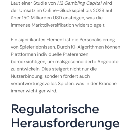
Laut einer Studie von
H2 Gambling Capital
wird
der Umsatz im Online-Glücksspiel bis 2028 auf
über
150 Milliarden USD
ansteigen, was die
immense Marktdiversifikation widerspiegelt.
Ein signifikantes Element ist die Personalisierung
von Spielerlebnissen. Durch KI-Algorithmen können
Plattformen individuelle Präferenzen
berücksichtigen, um maßgeschneiderte Angebote
zu entwickeln. Dies steigert nicht nur die
Nutzerbindung, sondern fördert auch
verantwortungsvolles Spielen, was in der Branche
immer wichtiger wird.
Regulatorische
Herausforderunge