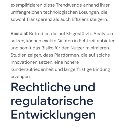
exemplifizieren diese Trendwende anhand ihrer
umfangreichen technologischen Lösungen, die
sowohl Transparenz als auch Effizienz steigern.
Beispiel:
Betreiber, die auf KI-gestützte Analysen
setzen, können exakte Quoten in Echtzeit anbieten
und somit das Risiko für den Nutzer minimieren.
Studien zeigen, dass Plattformen, die auf solche
Innovationen setzen, eine höhere
Kundenzufriedenheit und längerfristige Bindung
erzeugen.
Rechtliche und
regulatorische
Entwicklungen